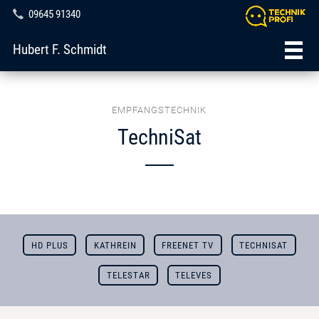
09645 91340
Hubert F. Schmidt
EMPFANGSTECHNIK
TechniSat
HD PLUS
KATHREIN
FREENET TV
TECHNISAT
TELESTAR
TELEVES