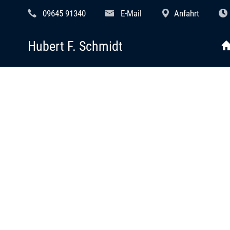
09645 91340
E-Mail
Anfahrt
Hubert F. Schmidt