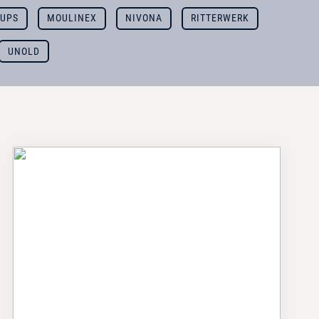
UPS
MOULINEX
NIVONA
RITTERWERK
UNOLD