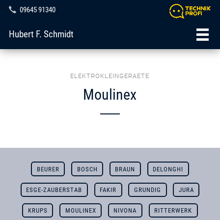
09645 91340
Hubert F. Schmidt
ELEKTROKLEINGERAETE
Moulinex
BEURER
BOSCH
BRAUN
DELONGHI
ESGE-ZAUBERSTAB
FAKIR
GRUNDIG
JURA
KRUPS
MOULINEX
NIVONA
RITTERWERK